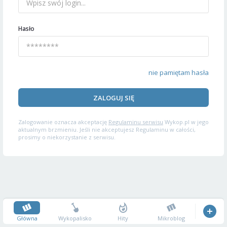
Hasło
nie pamiętam hasła
ZALOGUJ SIĘ
Zalogowanie oznacza akceptację
Regulaminu serwisu
Wykop.pl w jego
aktualnym brzmieniu. Jeśli nie akceptujesz Regulaminu w całości,
prosimy o niekorzystanie z serwisu.
Główna
Wykopalisko
Hity
Mikroblog