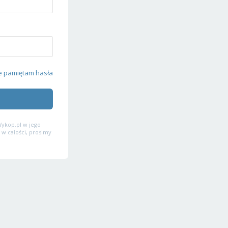
e pamiętam hasła
ykop.pl w jego
 w całości, prosimy