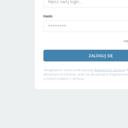
Hasło
ni
ZALOGUJ SIĘ
Zalogowanie oznacza akceptację
Regulaminu serwisu
W
aktualnym brzmieniu. Jeśli nie akceptujesz Regulaminu
o niekorzystanie z serwisu.