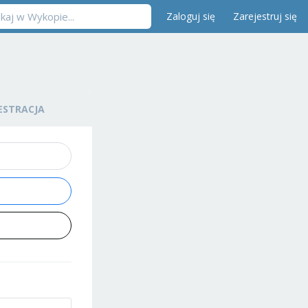
Zaloguj się
Zarejestruj się
ESTRACJA