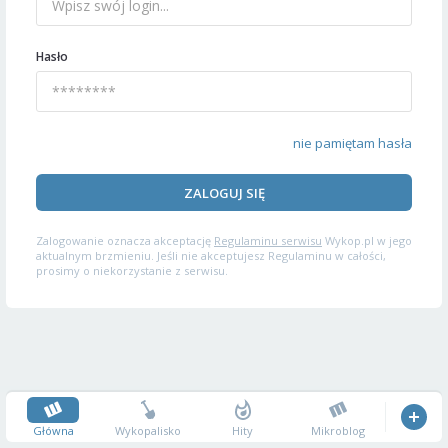
Hasło
nie pamiętam hasła
ZALOGUJ SIĘ
Zalogowanie oznacza akceptację
Regulaminu serwisu
Wykop.pl w jego
aktualnym brzmieniu. Jeśli nie akceptujesz Regulaminu w całości,
prosimy o niekorzystanie z serwisu.
Główna
Wykopalisko
Hity
Mikroblog