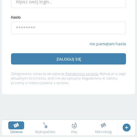
Hasło
nie pamiętam hasła
ZALOGUJ SIĘ
Zalogowanie oznacza akceptację
Regulaminu serwisu
Wykop.pl w jego
aktualnym brzmieniu. Jeśli nie akceptujesz Regulaminu w całości,
prosimy o niekorzystanie z serwisu.
Główna
Wykopalisko
Hity
Mikroblog