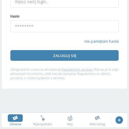
Hasło
nie pamiętam hasła
ZALOGUJ SIĘ
Zalogowanie oznacza akceptację
Regulaminu serwisu
Wykop.pl w jego
aktualnym brzmieniu. Jeśli nie akceptujesz Regulaminu w całości,
prosimy o niekorzystanie z serwisu.
Główna
Wykopalisko
Hity
Mikroblog