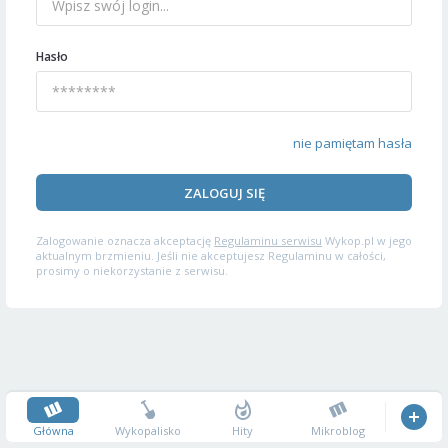
Hasło
nie pamiętam hasła
ZALOGUJ SIĘ
Zalogowanie oznacza akceptację
Regulaminu serwisu
Wykop.pl w jego
aktualnym brzmieniu. Jeśli nie akceptujesz Regulaminu w całości,
prosimy o niekorzystanie z serwisu.
Główna
Wykopalisko
Hity
Mikroblog