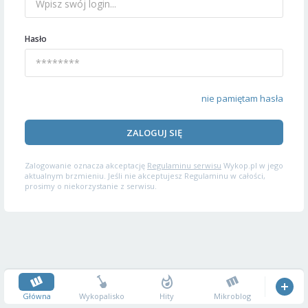
Hasło
nie pamiętam hasła
ZALOGUJ SIĘ
Zalogowanie oznacza akceptację
Regulaminu serwisu
Wykop.pl w jego
aktualnym brzmieniu. Jeśli nie akceptujesz Regulaminu w całości,
prosimy o niekorzystanie z serwisu.
Główna
Wykopalisko
Hity
Mikroblog