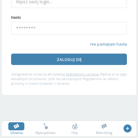
Hasło
nie pamiętam hasła
ZALOGUJ SIĘ
Zalogowanie oznacza akceptację
Regulaminu serwisu
Wykop.pl w jego
aktualnym brzmieniu. Jeśli nie akceptujesz Regulaminu w całości,
prosimy o niekorzystanie z serwisu.
Główna
Wykopalisko
Hity
Mikroblog