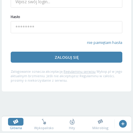
Hasło
nie pamiętam hasła
ZALOGUJ SIĘ
Zalogowanie oznacza akceptację
Regulaminu serwisu
Wykop.pl w jego
aktualnym brzmieniu. Jeśli nie akceptujesz Regulaminu w całości,
prosimy o niekorzystanie z serwisu.
Główna
Wykopalisko
Hity
Mikroblog