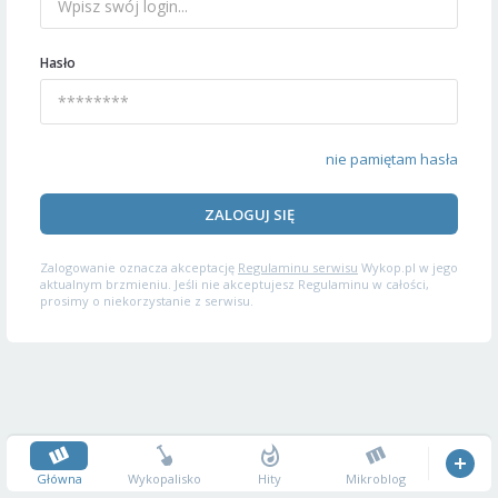
Hasło
nie pamiętam hasła
ZALOGUJ SIĘ
Zalogowanie oznacza akceptację
Regulaminu serwisu
Wykop.pl w jego
aktualnym brzmieniu. Jeśli nie akceptujesz Regulaminu w całości,
prosimy o niekorzystanie z serwisu.
Główna
Wykopalisko
Hity
Mikroblog