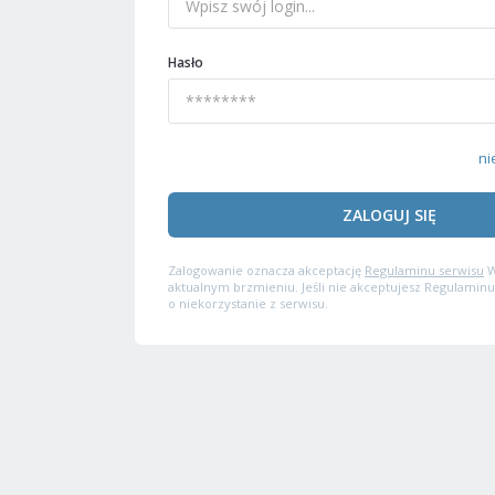
Hasło
ni
ZALOGUJ SIĘ
Zalogowanie oznacza akceptację
Regulaminu serwisu
W
aktualnym brzmieniu. Jeśli nie akceptujesz Regulaminu
o niekorzystanie z serwisu.