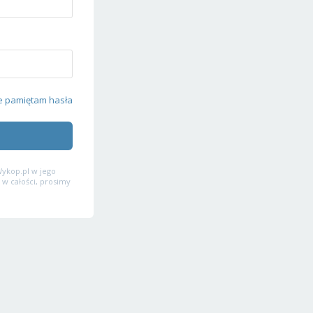
e pamiętam hasła
ykop.pl w jego
 w całości, prosimy