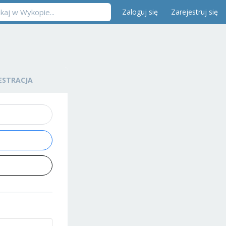
Zaloguj się
Zarejestruj się
ESTRACJA