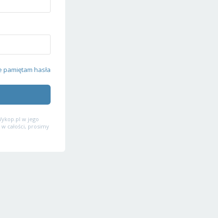
e pamiętam hasła
ykop.pl w jego
 w całości, prosimy