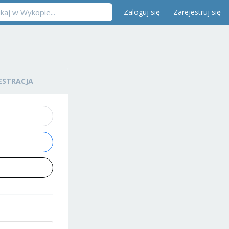
Zaloguj się
Zarejestruj się
ESTRACJA