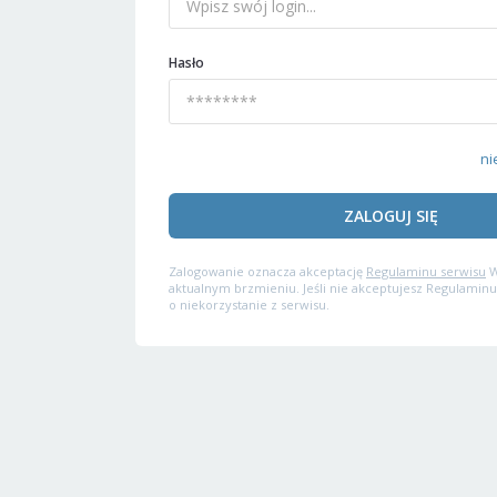
Hasło
ni
ZALOGUJ SIĘ
Zalogowanie oznacza akceptację
Regulaminu serwisu
W
aktualnym brzmieniu. Jeśli nie akceptujesz Regulaminu
o niekorzystanie z serwisu.