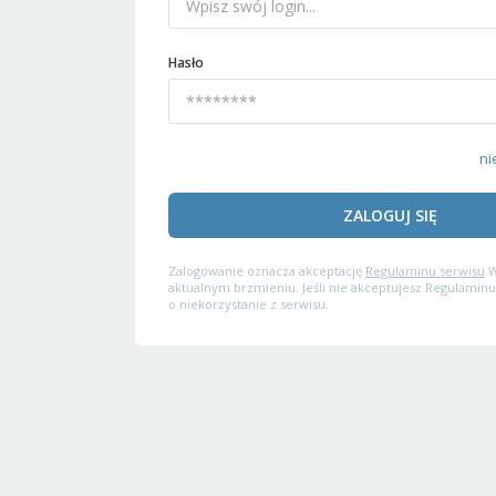
Hasło
ni
ZALOGUJ SIĘ
Zalogowanie oznacza akceptację
Regulaminu serwisu
W
aktualnym brzmieniu. Jeśli nie akceptujesz Regulaminu
o niekorzystanie z serwisu.