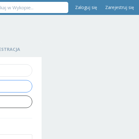
Zaloguj się
Zarejestruj się
ESTRACJA