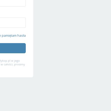
e pamiętam hasła
ykop.pl w jego
 w całości, prosimy