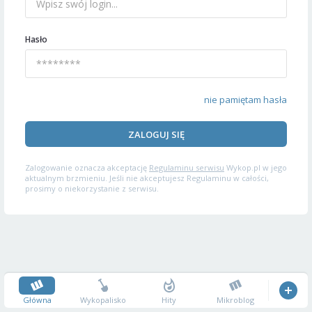
Hasło
nie pamiętam hasła
ZALOGUJ SIĘ
Zalogowanie oznacza akceptację
Regulaminu serwisu
Wykop.pl w jego
aktualnym brzmieniu. Jeśli nie akceptujesz Regulaminu w całości,
prosimy o niekorzystanie z serwisu.
Główna
Wykopalisko
Hity
Mikroblog