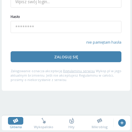
Hasło
nie pamiętam hasła
ZALOGUJ SIĘ
Zalogowanie oznacza akceptację
Regulaminu serwisu
Wykop.pl w jego
aktualnym brzmieniu. Jeśli nie akceptujesz Regulaminu w całości,
prosimy o niekorzystanie z serwisu.
Główna
Wykopalisko
Hity
Mikroblog