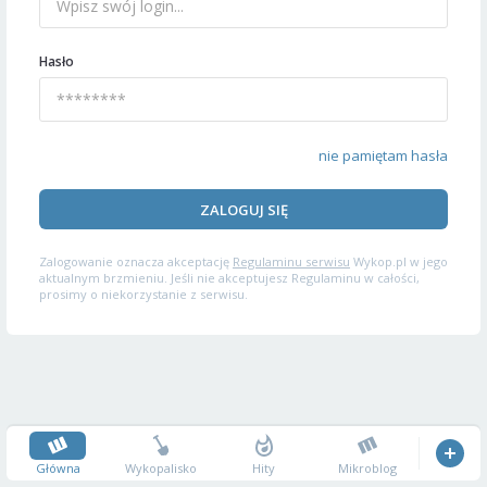
Hasło
nie pamiętam hasła
ZALOGUJ SIĘ
Zalogowanie oznacza akceptację
Regulaminu serwisu
Wykop.pl w jego
aktualnym brzmieniu. Jeśli nie akceptujesz Regulaminu w całości,
prosimy o niekorzystanie z serwisu.
Główna
Wykopalisko
Hity
Mikroblog