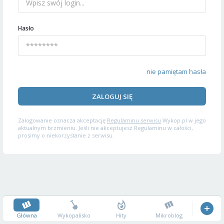
Hasło
nie pamiętam hasła
ZALOGUJ SIĘ
Zalogowanie oznacza akceptację
Regulaminu serwisu
Wykop.pl w jego
aktualnym brzmieniu. Jeśli nie akceptujesz Regulaminu w całości,
prosimy o niekorzystanie z serwisu.
Główna
Wykopalisko
Hity
Mikroblog