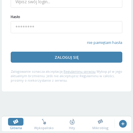
Hasło
nie pamiętam hasła
ZALOGUJ SIĘ
Zalogowanie oznacza akceptację
Regulaminu serwisu
Wykop.pl w jego
aktualnym brzmieniu. Jeśli nie akceptujesz Regulaminu w całości,
prosimy o niekorzystanie z serwisu.
Główna
Wykopalisko
Hity
Mikroblog