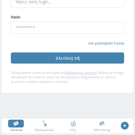
Hasło
nie pamiętam hasła
ZALOGUJ SIĘ
Zalogowanie oznacza akceptację
Regulaminu serwisu
Wykop.pl w jego
aktualnym brzmieniu. Jeśli nie akceptujesz Regulaminu w całości,
prosimy o niekorzystanie z serwisu.
Główna
Wykopalisko
Hity
Mikroblog