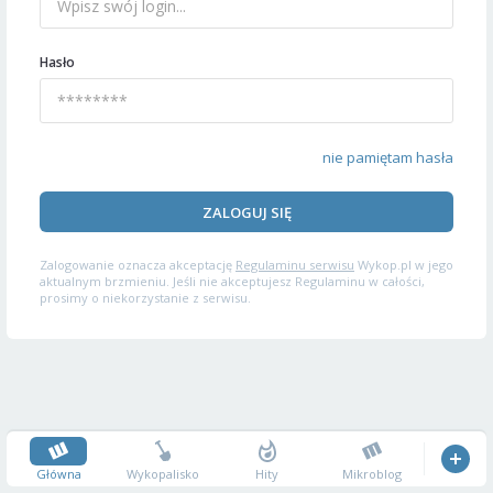
Hasło
nie pamiętam hasła
ZALOGUJ SIĘ
Zalogowanie oznacza akceptację
Regulaminu serwisu
Wykop.pl w jego
aktualnym brzmieniu. Jeśli nie akceptujesz Regulaminu w całości,
prosimy o niekorzystanie z serwisu.
Główna
Wykopalisko
Hity
Mikroblog