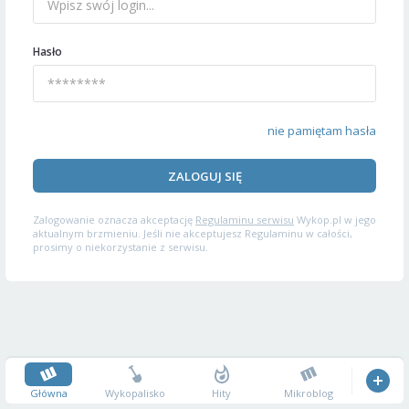
Hasło
nie pamiętam hasła
ZALOGUJ SIĘ
Zalogowanie oznacza akceptację
Regulaminu serwisu
Wykop.pl w jego
aktualnym brzmieniu. Jeśli nie akceptujesz Regulaminu w całości,
prosimy o niekorzystanie z serwisu.
Główna
Wykopalisko
Hity
Mikroblog