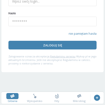
Hasło
nie pamiętam hasła
ZALOGUJ SIĘ
Zalogowanie oznacza akceptację
Regulaminu serwisu
Wykop.pl w jego
aktualnym brzmieniu. Jeśli nie akceptujesz Regulaminu w całości,
prosimy o niekorzystanie z serwisu.
Główna
Wykopalisko
Hity
Mikroblog