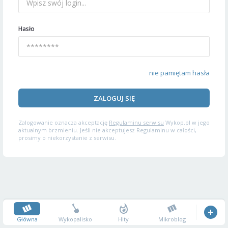
Hasło
nie pamiętam hasła
ZALOGUJ SIĘ
Zalogowanie oznacza akceptację
Regulaminu serwisu
Wykop.pl w jego
aktualnym brzmieniu. Jeśli nie akceptujesz Regulaminu w całości,
prosimy o niekorzystanie z serwisu.
Główna
Wykopalisko
Hity
Mikroblog