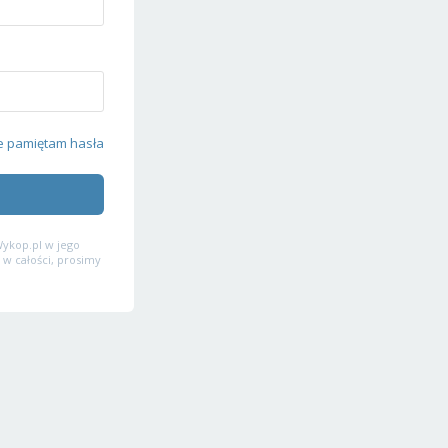
e pamiętam hasła
ykop.pl w jego
 w całości, prosimy