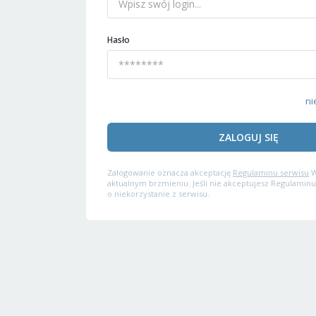
Hasło
ni
ZALOGUJ SIĘ
Zalogowanie oznacza akceptację
Regulaminu serwisu
W
aktualnym brzmieniu. Jeśli nie akceptujesz Regulaminu
o niekorzystanie z serwisu.