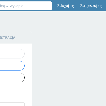
Zaloguj się
Zarejestruj się
ESTRACJA