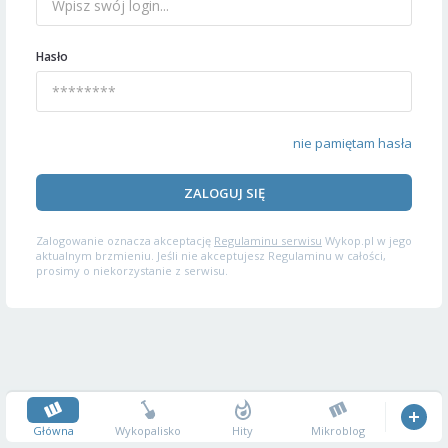
Hasło
nie pamiętam hasła
ZALOGUJ SIĘ
Zalogowanie oznacza akceptację
Regulaminu serwisu
Wykop.pl w jego
aktualnym brzmieniu. Jeśli nie akceptujesz Regulaminu w całości,
prosimy o niekorzystanie z serwisu.
Główna
Wykopalisko
Hity
Mikroblog