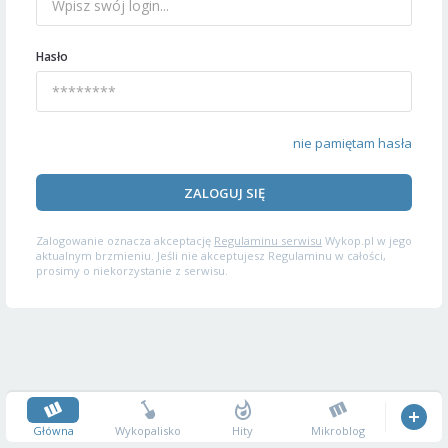
Hasło
nie pamiętam hasła
ZALOGUJ SIĘ
Zalogowanie oznacza akceptację
Regulaminu serwisu
Wykop.pl w jego
aktualnym brzmieniu. Jeśli nie akceptujesz Regulaminu w całości,
prosimy o niekorzystanie z serwisu.
Główna
Wykopalisko
Hity
Mikroblog