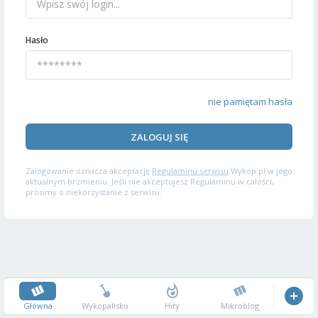
Hasło
nie pamiętam hasła
ZALOGUJ SIĘ
Zalogowanie oznacza akceptację
Regulaminu serwisu
Wykop.pl w jego
aktualnym brzmieniu. Jeśli nie akceptujesz Regulaminu w całości,
prosimy o niekorzystanie z serwisu.
Główna
Wykopalisko
Hity
Mikroblog