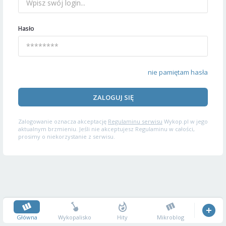
Hasło
nie pamiętam hasła
ZALOGUJ SIĘ
Zalogowanie oznacza akceptację
Regulaminu serwisu
Wykop.pl w jego
aktualnym brzmieniu. Jeśli nie akceptujesz Regulaminu w całości,
prosimy o niekorzystanie z serwisu.
Główna
Wykopalisko
Hity
Mikroblog