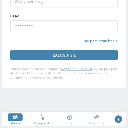
Hasło
nie pamiętam hasła
ZALOGUJ SIĘ
Zalogowanie oznacza akceptację
Regulaminu serwisu
Wykop.pl w jego
aktualnym brzmieniu. Jeśli nie akceptujesz Regulaminu w całości,
prosimy o niekorzystanie z serwisu.
Główna
Wykopalisko
Hity
Mikroblog