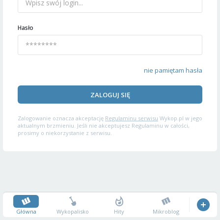
Hasło
nie pamiętam hasła
ZALOGUJ SIĘ
Zalogowanie oznacza akceptację
Regulaminu serwisu
Wykop.pl w jego
aktualnym brzmieniu. Jeśli nie akceptujesz Regulaminu w całości,
prosimy o niekorzystanie z serwisu.
Główna
Wykopalisko
Hity
Mikroblog