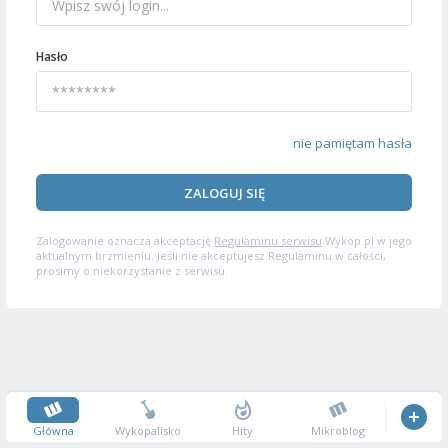
Hasło
nie pamiętam hasła
ZALOGUJ SIĘ
Zalogowanie oznacza akceptację
Regulaminu serwisu
Wykop.pl w jego
aktualnym brzmieniu. Jeśli nie akceptujesz Regulaminu w całości,
prosimy o niekorzystanie z serwisu.
Główna
Wykopalisko
Hity
Mikroblog