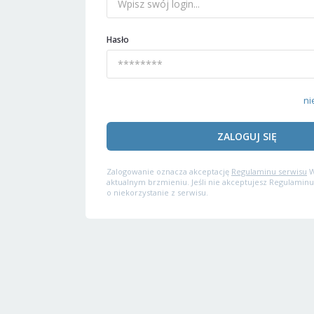
Hasło
ni
ZALOGUJ SIĘ
Zalogowanie oznacza akceptację
Regulaminu serwisu
W
aktualnym brzmieniu. Jeśli nie akceptujesz Regulaminu
o niekorzystanie z serwisu.