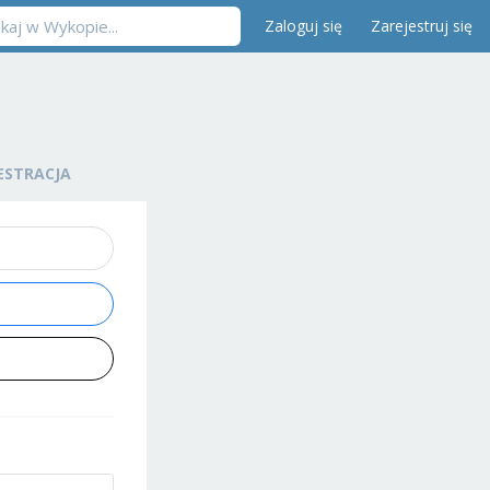
Zaloguj się
Zarejestruj się
ESTRACJA