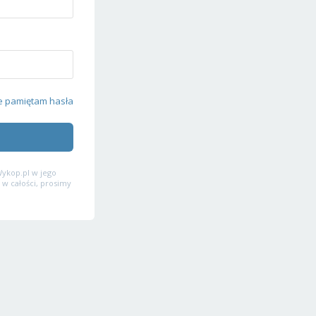
e pamiętam hasła
ykop.pl w jego
 w całości, prosimy