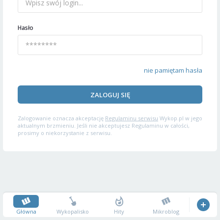
Hasło
nie pamiętam hasła
ZALOGUJ SIĘ
Zalogowanie oznacza akceptację
Regulaminu serwisu
Wykop.pl w jego
aktualnym brzmieniu. Jeśli nie akceptujesz Regulaminu w całości,
prosimy o niekorzystanie z serwisu.
Główna
Wykopalisko
Hity
Mikroblog