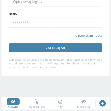
Hasło
nie pamiętam hasła
ZALOGUJ SIĘ
Zalogowanie oznacza akceptację
Regulaminu serwisu
Wykop.pl w jego
aktualnym brzmieniu. Jeśli nie akceptujesz Regulaminu w całości,
prosimy o niekorzystanie z serwisu.
Główna
Wykopalisko
Hity
Mikroblog