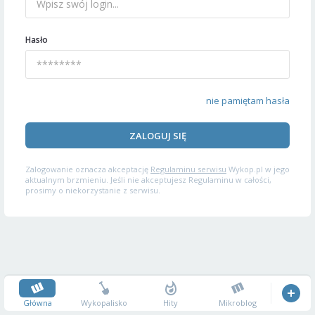
Hasło
nie pamiętam hasła
ZALOGUJ SIĘ
Zalogowanie oznacza akceptację
Regulaminu serwisu
Wykop.pl w jego
aktualnym brzmieniu. Jeśli nie akceptujesz Regulaminu w całości,
prosimy o niekorzystanie z serwisu.
Główna
Wykopalisko
Hity
Mikroblog