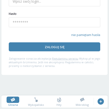
Hasło
nie pamiętam hasła
ZALOGUJ SIĘ
Zalogowanie oznacza akceptację
Regulaminu serwisu
Wykop.pl w jego
aktualnym brzmieniu. Jeśli nie akceptujesz Regulaminu w całości,
prosimy o niekorzystanie z serwisu.
Główna
Wykopalisko
Hity
Mikroblog