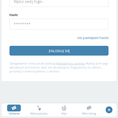
Hasło
nie pamiętam hasła
ZALOGUJ SIĘ
Zalogowanie oznacza akceptację
Regulaminu serwisu
Wykop.pl w jego
aktualnym brzmieniu. Jeśli nie akceptujesz Regulaminu w całości,
prosimy o niekorzystanie z serwisu.
Główna
Wykopalisko
Hity
Mikroblog