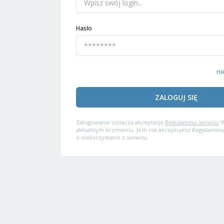
Hasło
ni
ZALOGUJ SIĘ
Zalogowanie oznacza akceptację
Regulaminu serwisu
W
aktualnym brzmieniu. Jeśli nie akceptujesz Regulaminu
o niekorzystanie z serwisu.