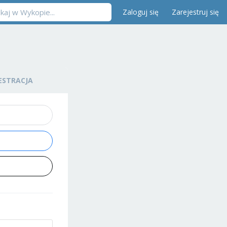
Zaloguj się
Zarejestruj się
ESTRACJA