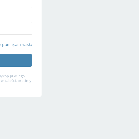
e pamiętam hasła
ykop.pl w jego
 w całości, prosimy