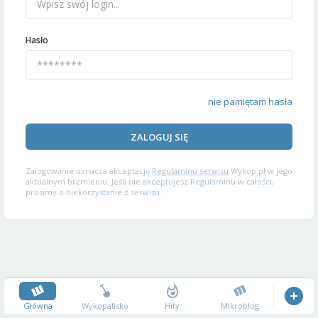
Hasło
nie pamiętam hasła
ZALOGUJ SIĘ
Zalogowanie oznacza akceptację
Regulaminu serwisu
Wykop.pl w jego
aktualnym brzmieniu. Jeśli nie akceptujesz Regulaminu w całości,
prosimy o niekorzystanie z serwisu.
Główna
Wykopalisko
Hity
Mikroblog