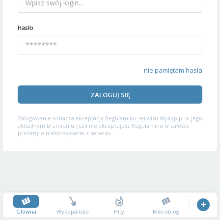
Hasło
nie pamiętam hasła
ZALOGUJ SIĘ
Zalogowanie oznacza akceptację
Regulaminu serwisu
Wykop.pl w jego
aktualnym brzmieniu. Jeśli nie akceptujesz Regulaminu w całości,
prosimy o niekorzystanie z serwisu.
Główna
Wykopalisko
Hity
Mikroblog