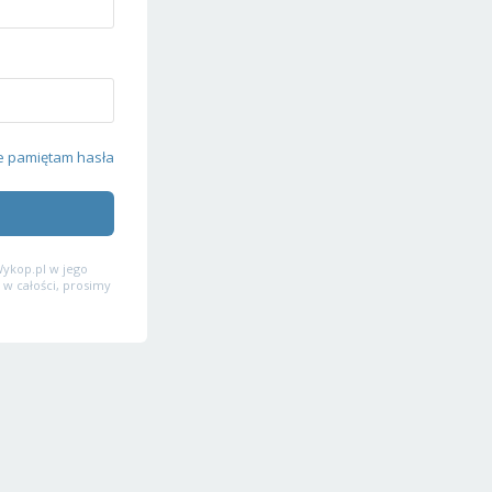
e pamiętam hasła
ykop.pl w jego
 w całości, prosimy