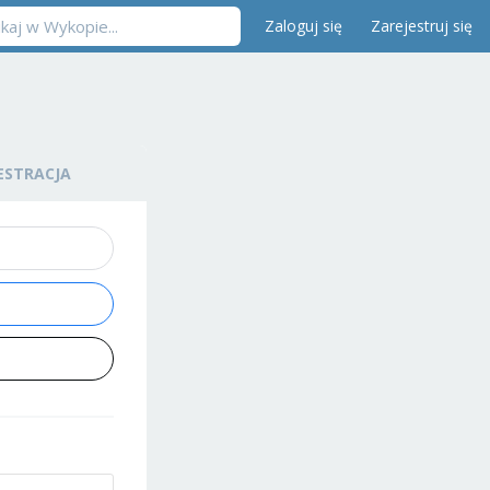
Zaloguj się
Zarejestruj się
ESTRACJA