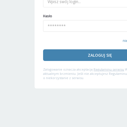
Hasło
ni
ZALOGUJ SIĘ
Zalogowanie oznacza akceptację
Regulaminu serwisu
W
aktualnym brzmieniu. Jeśli nie akceptujesz Regulaminu
o niekorzystanie z serwisu.