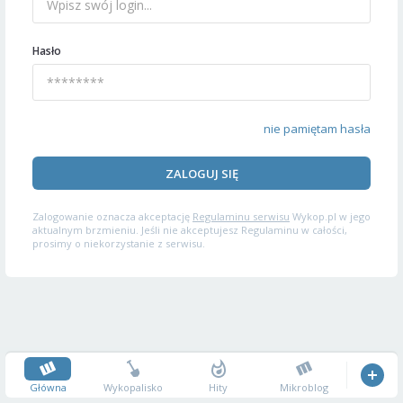
Hasło
nie pamiętam hasła
ZALOGUJ SIĘ
Zalogowanie oznacza akceptację
Regulaminu serwisu
Wykop.pl w jego
aktualnym brzmieniu. Jeśli nie akceptujesz Regulaminu w całości,
prosimy o niekorzystanie z serwisu.
Główna
Wykopalisko
Hity
Mikroblog