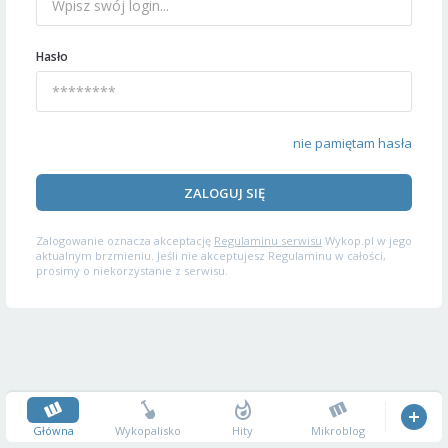
Hasło
nie pamiętam hasła
ZALOGUJ SIĘ
Zalogowanie oznacza akceptację
Regulaminu serwisu
Wykop.pl w jego
aktualnym brzmieniu. Jeśli nie akceptujesz Regulaminu w całości,
prosimy o niekorzystanie z serwisu.
Główna
Wykopalisko
Hity
Mikroblog