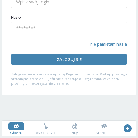
Hasło
nie pamiętam hasła
ZALOGUJ SIĘ
Zalogowanie oznacza akceptację
Regulaminu serwisu
Wykop.pl w jego
aktualnym brzmieniu. Jeśli nie akceptujesz Regulaminu w całości,
prosimy o niekorzystanie z serwisu.
Główna
Wykopalisko
Hity
Mikroblog