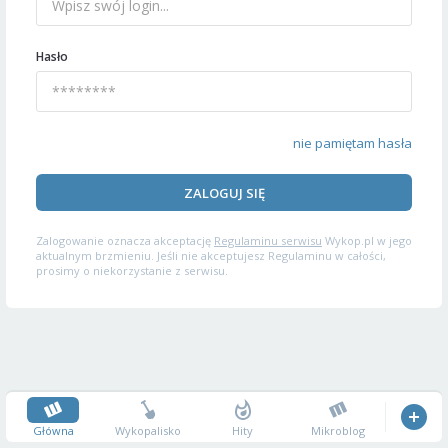
Hasło
nie pamiętam hasła
ZALOGUJ SIĘ
Zalogowanie oznacza akceptację
Regulaminu serwisu
Wykop.pl w jego
aktualnym brzmieniu. Jeśli nie akceptujesz Regulaminu w całości,
prosimy o niekorzystanie z serwisu.
Główna
Wykopalisko
Hity
Mikroblog