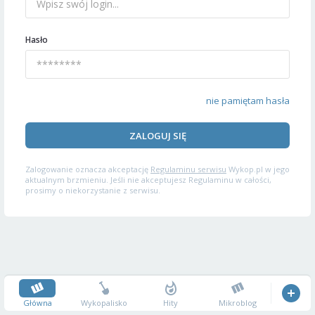
Hasło
nie pamiętam hasła
ZALOGUJ SIĘ
Zalogowanie oznacza akceptację
Regulaminu serwisu
Wykop.pl w jego
aktualnym brzmieniu. Jeśli nie akceptujesz Regulaminu w całości,
prosimy o niekorzystanie z serwisu.
Główna
Wykopalisko
Hity
Mikroblog