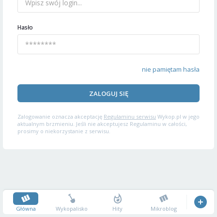
Hasło
nie pamiętam hasła
ZALOGUJ SIĘ
Zalogowanie oznacza akceptację
Regulaminu serwisu
Wykop.pl w jego
aktualnym brzmieniu. Jeśli nie akceptujesz Regulaminu w całości,
prosimy o niekorzystanie z serwisu.
Główna
Wykopalisko
Hity
Mikroblog