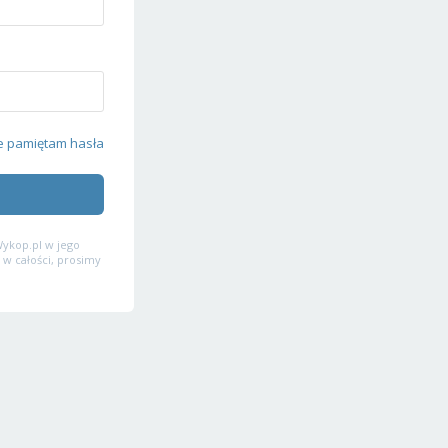
e pamiętam hasła
ykop.pl w jego
 w całości, prosimy