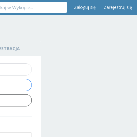
Zaloguj się
Zarejestruj się
ESTRACJA