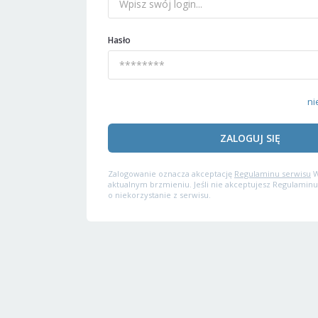
Hasło
ni
ZALOGUJ SIĘ
Zalogowanie oznacza akceptację
Regulaminu serwisu
W
aktualnym brzmieniu. Jeśli nie akceptujesz Regulaminu
o niekorzystanie z serwisu.