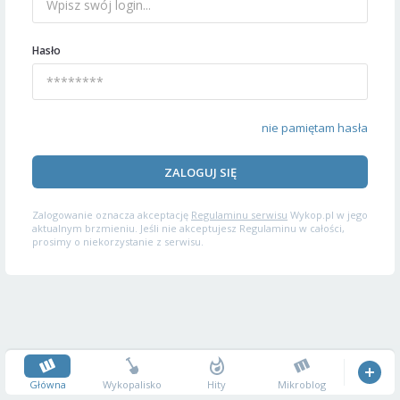
Hasło
nie pamiętam hasła
ZALOGUJ SIĘ
Zalogowanie oznacza akceptację
Regulaminu serwisu
Wykop.pl w jego
aktualnym brzmieniu. Jeśli nie akceptujesz Regulaminu w całości,
prosimy o niekorzystanie z serwisu.
Główna
Wykopalisko
Hity
Mikroblog