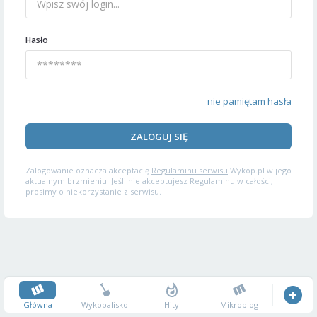
Hasło
nie pamiętam hasła
ZALOGUJ SIĘ
Zalogowanie oznacza akceptację
Regulaminu serwisu
Wykop.pl w jego
aktualnym brzmieniu. Jeśli nie akceptujesz Regulaminu w całości,
prosimy o niekorzystanie z serwisu.
Główna
Wykopalisko
Hity
Mikroblog